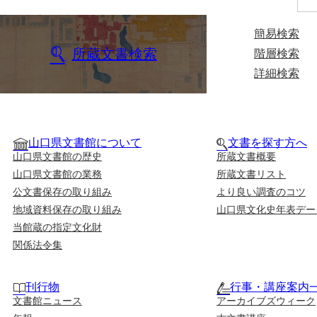
簡易検索
所蔵文書検索
階層検索
詳細検索
山口県文書館について
文書を探す方へ
山口県文書館の歴史
所蔵文書概要
山口県文書館の業務
所蔵文書リスト
公文書保存の取り組み
より良い調査のコツ
地域資料保存の取り組み
山口県文化史年表デー
当館蔵の指定文化財
関係法令集
刊行物
行事・講座案内
文書館ニュース
アーカイブズウィーク