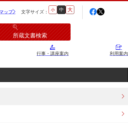
大
中
小
マップ
文字サイズ：
所蔵文書検索
行事・講座案内
利用案内