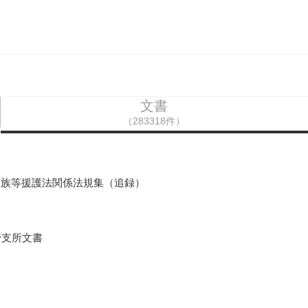
文書
（283318件）
遺族等援護法関係法規集（追録）
野支所文書