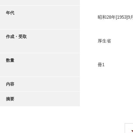
年代
昭和28年[1953]9
作成・受取
厚生省
数量
冊1
内容
摘要