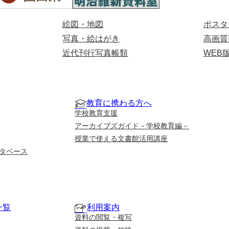
絵図・地図
ポスタ
写真・絵はがき
高画質
近代刊行写真帳類
WEB
教育に携わる方へ
学校教育支援
アーカイブズガイド－学校教育編－
授業で使える文書館活用講座
タベース
一覧
利用案内
資料の閲覧・複写