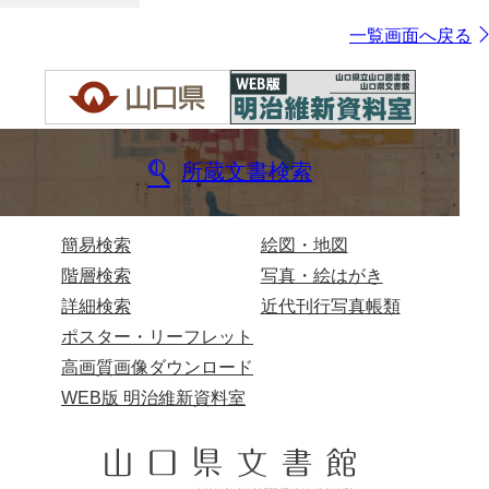
一覧画面へ戻る
所蔵文書検索
簡易検索
絵図・地図
階層検索
写真・絵はがき
詳細検索
近代刊行写真帳類
ポスター・リーフレット
高画質画像ダウンロード
WEB版 明治維新資料室