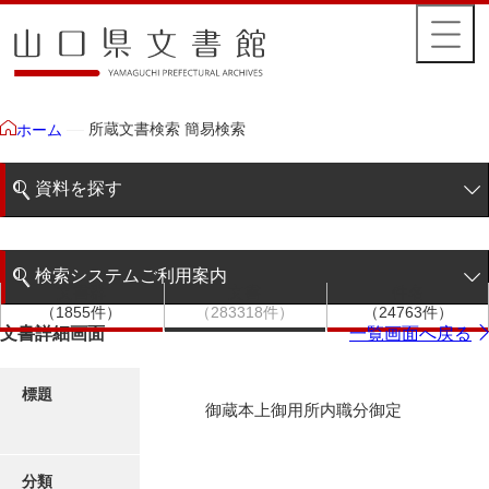
所蔵文書検索 簡易検索
ホーム
資料を探す
簡易検索
検索システムご利用案内
文書群
文書
件名
階層検索
（1855件）
（283318件）
（24763件）
検索システムの利用について
文書詳細画面
一覧画面へ戻る
詳細検索
更新履歴
標題
御蔵本上御用所内職分御定
絵図・地図
分類