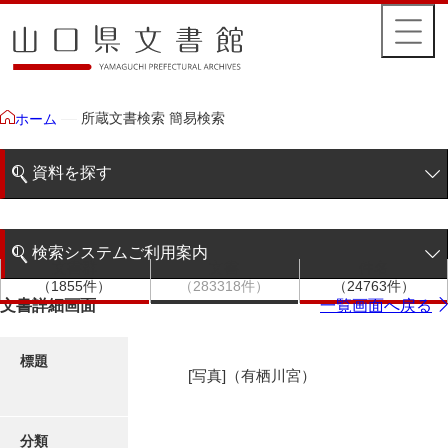
所蔵文書検索 簡易検索
ホーム
資料を探す
簡易検索
検索システムご利用案内
文書群
文書
件名
階層検索
（1855件）
（283318件）
（24763件）
検索システムの利用について
文書詳細画面
一覧画面へ戻る
詳細検索
更新履歴
標題
[写真]（有栖川宮）
絵図・地図
分類