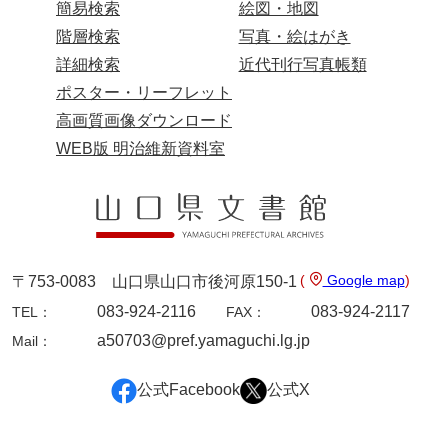
簡易検索
絵図・地図
階層検索
写真・絵はがき
詳細検索
近代刊行写真帳類
ポスター・リーフレット
高画質画像ダウンロード
WEB版 明治維新資料室
(
Google map
)
〒753-0083 山口県山口市後河原150-1
083-924-2116
083-924-2117
TEL：
FAX：
a50703@pref.yamaguchi.lg.jp
Mail：
公式Facebook
公式X