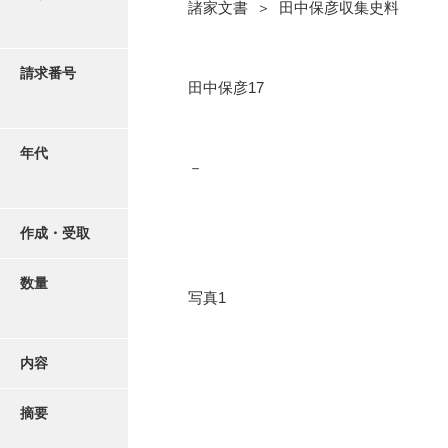
写真・絵はがき
諸家文書 ＞ 田中保彦収集史料
近代刊行写真帳類
請求番号
田中保彦17
ポスター・リーフレット
年代
－
高画質画像ダウンロード
作成・受取
数量
写真1
内容
摘要