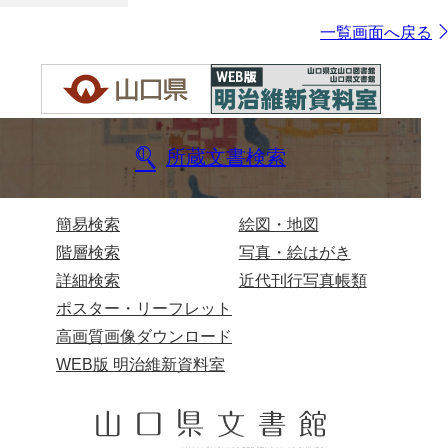
一覧画面へ戻る
所蔵文書検索
簡易検索
絵図・地図
階層検索
写真・絵はがき
詳細検索
近代刊行写真帳類
ポスター・リーフレット
高画質画像ダウンロード
WEB版 明治維新資料室