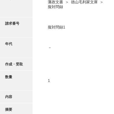
写真・絵はがき
藩政文書 ＞ 徳山毛利家文庫 ＞
擬対問録
近代刊行写真帳類
請求番号
擬対問録1
ポスター・リーフレット
年代
－
高画質画像ダウンロード
作成・受取
数量
1
内容
摘要