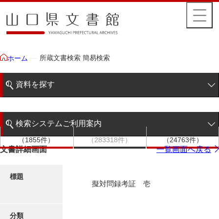
所蔵文書検索 簡易検索
ホーム
資料を探す
簡易検索
検索システムご利用案内
文書群
文書
件名
階層検索
（1855件）
（283318件）
（24763件）
検索システムの利用について
文書詳細画面
一覧画面へ戻る
詳細検索
更新履歴
標題
擬対問録考証 壱
絵図・地図
分類