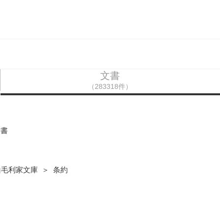
文書
（283318件）
話書
山毛利家文庫 ＞ 条約