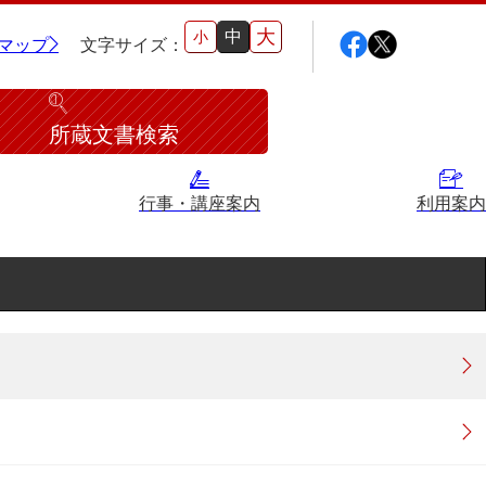
大
中
小
マップ
文字サイズ：
所蔵文書検索
行事・講座案内
利用案内