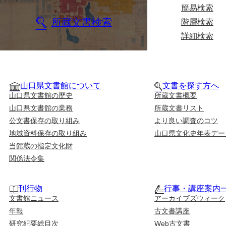
簡易検索
所蔵文書検索
階層検索
詳細検索
山口県文書館について
文書を探す方へ
山口県文書館の歴史
所蔵文書概要
山口県文書館の業務
所蔵文書リスト
公文書保存の取り組み
より良い調査のコツ
地域資料保存の取り組み
山口県文化史年表デー
当館蔵の指定文化財
関係法令集
刊行物
行事・講座案内
文書館ニュース
アーカイブズウィーク
年報
古文書講座
研究紀要総目次
Web古文書