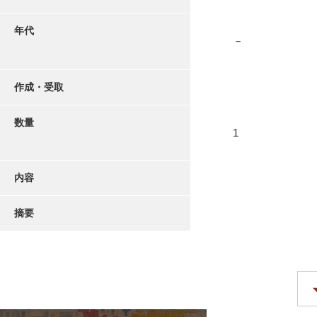
年代
－
作成・受取
数量
1
内容
摘要