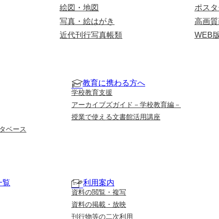
絵図・地図
ポスタ
写真・絵はがき
高画質
近代刊行写真帳類
WEB
教育に携わる方へ
学校教育支援
アーカイブズガイド－学校教育編－
授業で使える文書館活用講座
タベース
一覧
利用案内
資料の閲覧・複写
資料の掲載・放映
刊行物等の二次利用