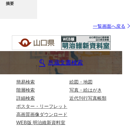
摘要
一覧画面へ戻る
所蔵文書検索
簡易検索
絵図・地図
階層検索
写真・絵はがき
詳細検索
近代刊行写真帳類
ポスター・リーフレット
高画質画像ダウンロード
WEB版 明治維新資料室