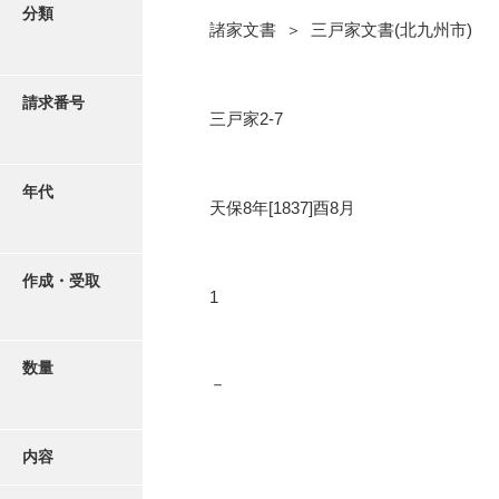
写真・絵はがき
分類
諸家文書 ＞ 三戸家文書(北九州市)
近代刊行写真帳類
請求番号
三戸家2-7
ポスター・リーフレット
年代
天保8年[1837]酉8月
高画質画像ダウンロード
作成・受取
1
数量
－
内容