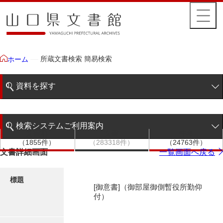
所蔵文書検索 簡易検索
ホーム
資料を探す
簡易検索
検索システムご利用案内
文書群
文書
件名
階層検索
（1855件）
（283318件）
（24763件）
検索システムの利用について
文書詳細画面
一覧画面へ戻る
詳細検索
更新履歴
標題
[御意書]（御部屋御側暫役所勤仰
絵図・地図
付）