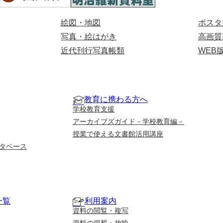
絵図・地図
ポスタ
写真・絵はがき
高画質
近代刊行写真帳類
WEB
教育に携わる方へ
学校教育支援
アーカイブズガイド－学校教育編－
授業で使える文書館活用講座
タベース
一覧
利用案内
資料の閲覧・複写