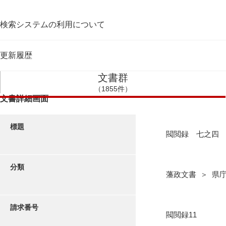
検索システムの利用について
更新履歴
文書群
（1855件）
文書詳細画面
標題
閥閲録 七之四
分類
藩政文書 ＞ 県
請求番号
閥閲録11