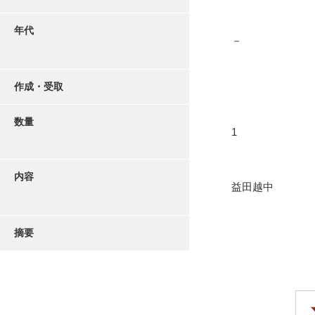
年代
－
作成・受取
数量
1
内容
益田越中
摘要