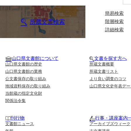
簡易検索
所蔵文書検索
階層検索
詳細検索
山口県文書館について
文書を探す方へ
山口県文書館の歴史
所蔵文書概要
山口県文書館の業務
所蔵文書リスト
公文書保存の取り組み
より良い調査のコツ
地域資料保存の取り組み
山口県文化史年表デー
当館蔵の指定文化財
関係法令集
刊行物
行事・講座案内
文書館ニュース
アーカイブズウィーク