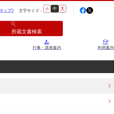
大
中
小
マップ
文字サイズ：
所蔵文書検索
行事・講座案内
利用案内