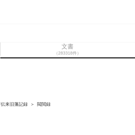
文書
（283318件）
庁伝来旧藩記録 ＞ 閥閲録