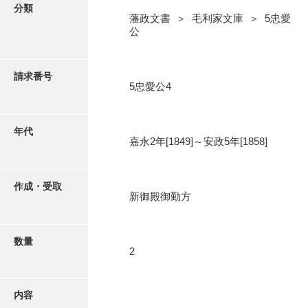
写真・絵はがき
分類
藩政文書 ＞ 毛利家文庫 ＞ 5忠愛
公
近代刊行写真帳類
請求番号
5忠愛公4
ポスター・リーフレット
高画質画像ダウンロード
年代
嘉永2年[1849]～安政5年[1858]
作成・受取
新御殿御勤方
数量
2
内容