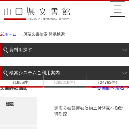
所蔵文書検索 簡易検索
ホーム
資料を探す
簡易検索
検索システムご利用案内
文書群
文書
件名
階層検索
（1855件）
（283318件）
（24763件）
検索システムの利用について
文書詳細画面
一覧画面へ戻る
詳細検索
更新履歴
標題
定広公御部屋御倹約ニ付諸家ヘ御勤
絵図・地図
御断控