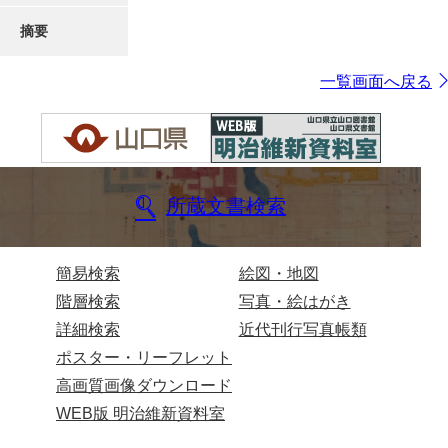
摘要
一覧画面へ戻る
所蔵文書検索
簡易検索
絵図・地図
階層検索
写真・絵はがき
詳細検索
近代刊行写真帳類
ポスター・リーフレット
高画質画像ダウンロード
WEB版 明治維新資料室