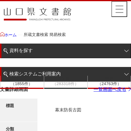
所蔵文書検索 簡易検索
ホーム
資料を探す
簡易検索
検索システムご利用案内
文書群
文書
件名
階層検索
（1855件）
（283318件）
（24763件）
検索システムの利用について
文書詳細画面
一覧画面へ戻る
詳細検索
更新履歴
標題
幕末防長古図
絵図・地図
分類