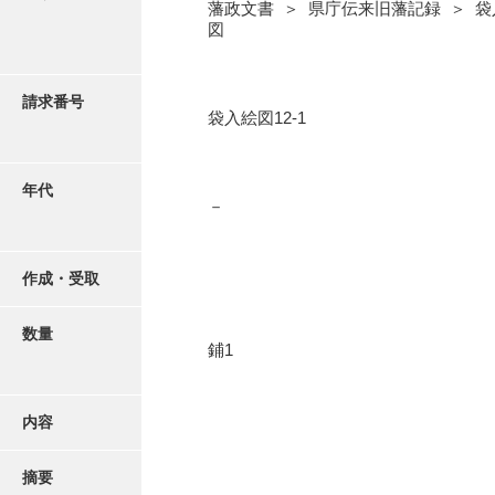
写真・絵はがき
藩政文書 ＞ 県庁伝来旧藩記録 ＞ 袋
図
近代刊行写真帳類
請求番号
袋入絵図12-1
ポスター・リーフレット
年代
－
高画質画像ダウンロード
作成・受取
数量
鋪1
内容
摘要