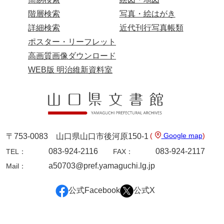
階層検索
写真・絵はがき
詳細検索
近代刊行写真帳類
ポスター・リーフレット
高画質画像ダウンロード
WEB版 明治維新資料室
(
Google map
)
〒753-0083 山口県山口市後河原150-1
083-924-2116
083-924-2117
TEL：
FAX：
a50703@pref.yamaguchi.lg.jp
Mail：
公式Facebook
公式X