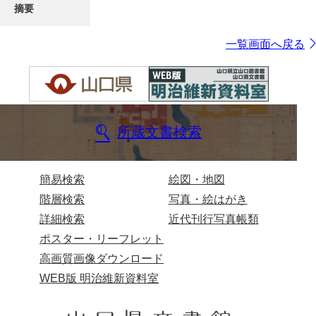
摘要
一覧画面へ戻る
所蔵文書検索
簡易検索
絵図・地図
階層検索
写真・絵はがき
詳細検索
近代刊行写真帳類
ポスター・リーフレット
高画質画像ダウンロード
WEB版 明治維新資料室