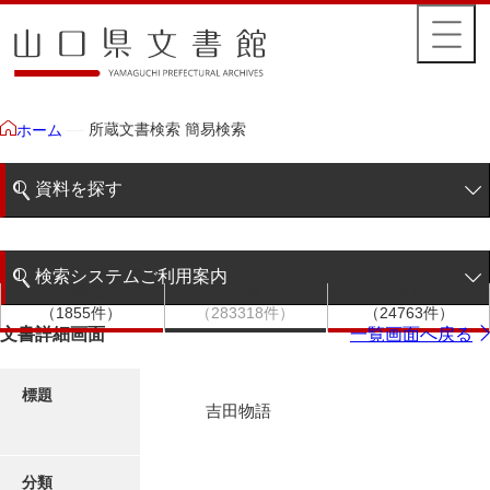
所蔵文書検索 簡易検索
ホーム
資料を探す
簡易検索
検索システムご利用案内
文書群
文書
件名
階層検索
（1855件）
（283318件）
（24763件）
検索システムの利用について
文書詳細画面
一覧画面へ戻る
詳細検索
更新履歴
標題
吉田物語
絵図・地図
分類