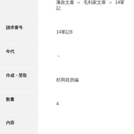
写真・絵はがき
藩政文書 ＞ 毛利家文庫 ＞ 14軍
記
近代刊行写真帳類
請求番号
14軍記8
ポスター・リーフレット
年代
－
高画質画像ダウンロード
作成・受取
杉岡就房編
数量
4
内容