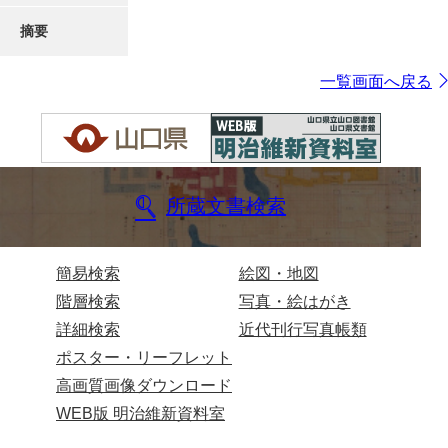
摘要
一覧画面へ戻る
所蔵文書検索
簡易検索
絵図・地図
階層検索
写真・絵はがき
詳細検索
近代刊行写真帳類
ポスター・リーフレット
高画質画像ダウンロード
WEB版 明治維新資料室