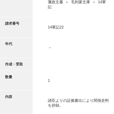
写真・絵はがき
藩政文書 ＞ 毛利家文庫 ＞ 14軍
記
近代刊行写真帳類
請求番号
14軍記22
ポスター・リーフレット
年代
－
高画質画像ダウンロード
作成・受取
数量
1
内容
諸臣よりの証拠書出により関係史料
を抄録。