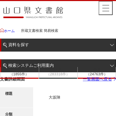
所蔵文書検索 簡易検索
ホーム
資料を探す
簡易検索
検索システムご利用案内
文書群
文書
件名
階層検索
（1855件）
（283318件）
（24763件）
検索システムの利用について
文書詳細画面
一覧画面へ戻る
詳細検索
更新履歴
標題
大坂陣
絵図・地図
分類