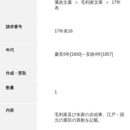
写真・絵はがき
藩政文書 ＞ 毛利家文庫 ＞ 17年
表
近代刊行写真帳類
請求番号
17年表16
ポスター・リーフレット
年代
慶長5年[1600]～安政4年[1857]
高画質画像ダウンロード
作成・受取
数量
1
内容
毛利家及び末家の吉凶事、江戸・国
元の重臣の異動を記載。