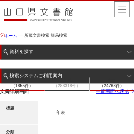
所蔵文書検索 簡易検索
ホーム
資料を探す
簡易検索
検索システムご利用案内
文書群
文書
件名
階層検索
（1855件）
（283318件）
（24763件）
検索システムの利用について
文書詳細画面
一覧画面へ戻る
詳細検索
更新履歴
標題
年表
絵図・地図
分類