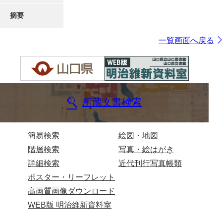
摘要
一覧画面へ戻る
所蔵文書検索
簡易検索
絵図・地図
階層検索
写真・絵はがき
詳細検索
近代刊行写真帳類
ポスター・リーフレット
高画質画像ダウンロード
WEB版 明治維新資料室