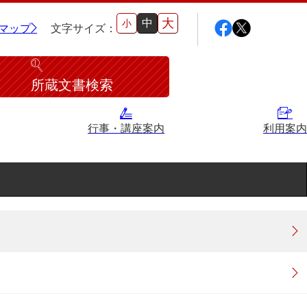
大
中
小
マップ
文字サイズ：
所蔵文書検索
行事・講座案内
利用案内