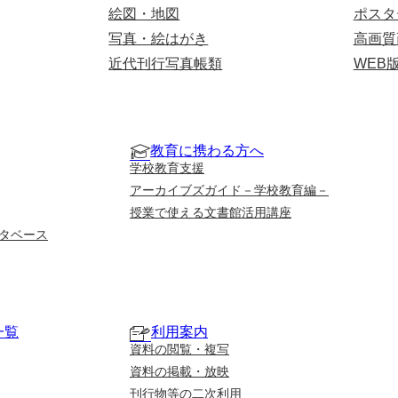
絵図・地図
ポスタ
写真・絵はがき
高画質
近代刊行写真帳類
WEB
教育に携わる方へ
学校教育支援
アーカイブズガイド－学校教育編－
授業で使える文書館活用講座
タベース
一覧
利用案内
資料の閲覧・複写
資料の掲載・放映
刊行物等の二次利用