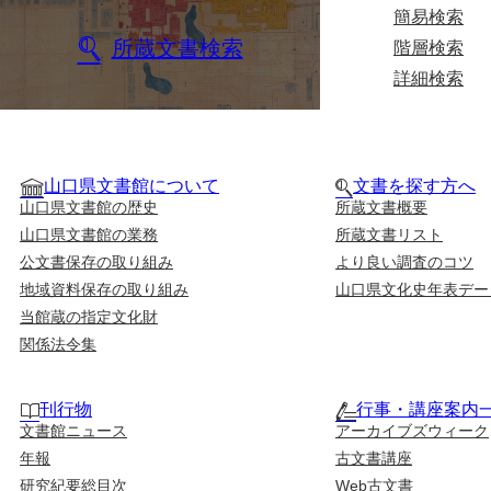
簡易検索
所蔵文書検索
階層検索
詳細検索
山口県文書館について
文書を探す方へ
山口県文書館の歴史
所蔵文書概要
山口県文書館の業務
所蔵文書リスト
公文書保存の取り組み
より良い調査のコツ
地域資料保存の取り組み
山口県文化史年表デー
当館蔵の指定文化財
関係法令集
刊行物
行事・講座案内
文書館ニュース
アーカイブズウィーク
年報
古文書講座
研究紀要総目次
Web古文書