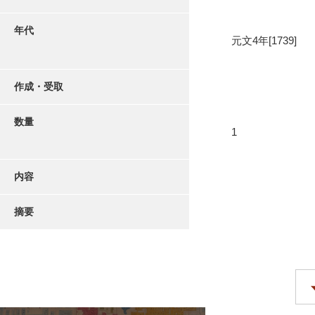
年代
元文4年[1739]
作成・受取
数量
1
内容
摘要