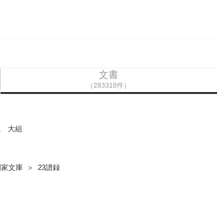
文書
（283318件）
成 大組
家文庫 ＞ 23譜録