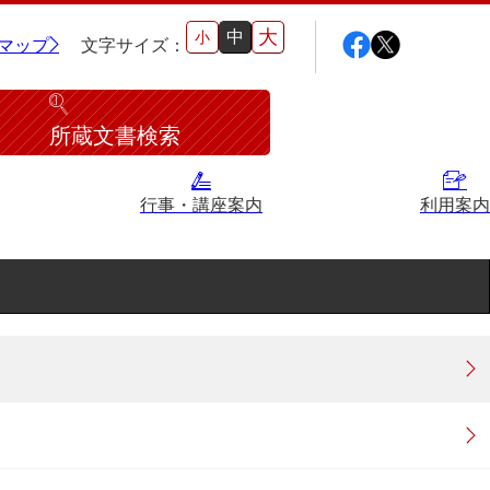
大
中
小
マップ
文字サイズ：
所蔵文書検索
行事・講座案内
利用案内