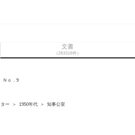
文書
（283318件）
 Ｎｏ．9
ター ＞ 1950年代 ＞ 知事公室