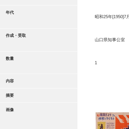
年代
昭和25年[1950]7
作成・受取
山口県知事公室
数量
1
内容
摘要
画像