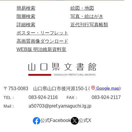
簡易検索
絵図・地図
階層検索
写真・絵はがき
詳細検索
近代刊行写真帳類
ポスター・リーフレット
高画質画像ダウンロード
WEB版 明治維新資料室
(
Google map
)
〒753-0083 山口県山口市後河原150-1
083-924-2116
083-924-2117
TEL：
FAX：
a50703@pref.yamaguchi.lg.jp
Mail：
公式Facebook
公式X