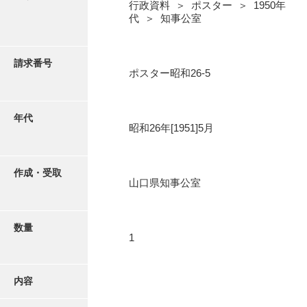
写真・絵はがき
行政資料 ＞ ポスター ＞ 1950年
代 ＞ 知事公室
近代刊行写真帳類
請求番号
ポスター昭和26-5
ポスター・リーフレット
年代
昭和26年[1951]5月
高画質画像ダウンロード
作成・受取
山口県知事公室
数量
1
内容