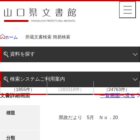
所蔵文書検索 簡易検索
ホーム
資料を探す
簡易検索
検索システムご利用案内
文書群
文書
件名
階層検索
（1855件）
（283318件）
（24763件）
検索システムの利用について
文書詳細画面
一覧画面へ戻る
詳細検索
更新履歴
標題
県政だより 5月 Ｎｏ．20
絵図・地図
分類