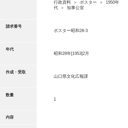
写真・絵はがき
行政資料 ＞ ポスター ＞ 1950年
代 ＞ 知事公室
近代刊行写真帳類
請求番号
ポスター昭和28-3
ポスター・リーフレット
年代
昭和28年[1953]2月
高画質画像ダウンロード
作成・受取
山口県文化広報課
数量
1
内容