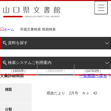
所蔵文書検索 簡易検索
ホーム
資料を探す
簡易検索
検索システムご利用案内
文書群
文書
件名
階層検索
（1855件）
（283318件）
（24763件）
検索システムの利用について
文書詳細画面
一覧画面へ戻る
詳細検索
更新履歴
標題
県政だより 2月号 Ｎｏ．42
絵図・地図
分類