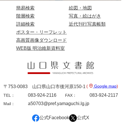
簡易検索
絵図・地図
階層検索
写真・絵はがき
詳細検索
近代刊行写真帳類
ポスター・リーフレット
高画質画像ダウンロード
WEB版 明治維新資料室
(
Google map
)
〒753-0083 山口県山口市後河原150-1
083-924-2116
083-924-2117
TEL：
FAX：
a50703@pref.yamaguchi.lg.jp
Mail：
公式Facebook
公式X