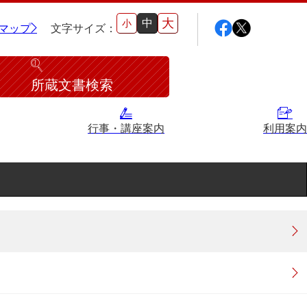
大
中
小
マップ
文字サイズ：
所蔵文書検索
行事・講座案内
利用案内