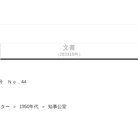
文書
（283318件）
号 Ｎｏ．44
ター ＞ 1950年代 ＞ 知事公室