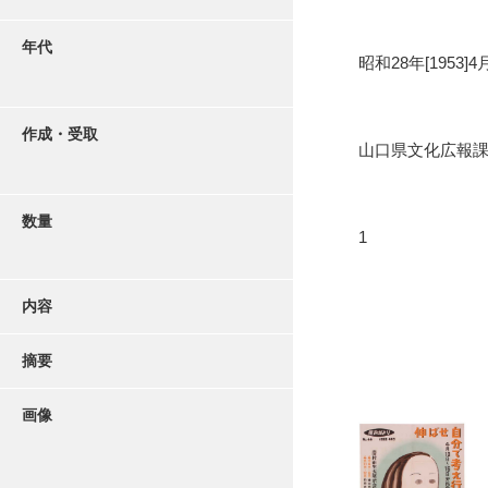
年代
昭和28年[1953]4
作成・受取
山口県文化広報
数量
1
内容
摘要
画像