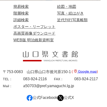
簡易検索
絵図・地図
階層検索
写真・絵はがき
詳細検索
近代刊行写真帳類
ポスター・リーフレット
高画質画像ダウンロード
WEB版 明治維新資料室
(
Google map
)
〒753-0083 山口県山口市後河原150-1
083-924-2116
083-924-2117
TEL：
FAX：
a50703@pref.yamaguchi.lg.jp
Mail：
公式Facebook
公式X