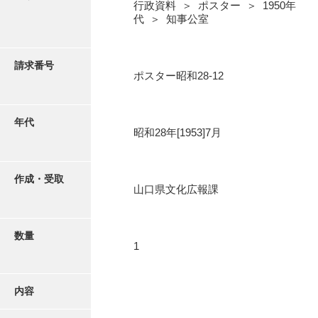
写真・絵はがき
行政資料 ＞ ポスター ＞ 1950年
代 ＞ 知事公室
近代刊行写真帳類
請求番号
ポスター昭和28-12
ポスター・リーフレット
年代
昭和28年[1953]7月
高画質画像ダウンロード
作成・受取
山口県文化広報課
数量
1
内容