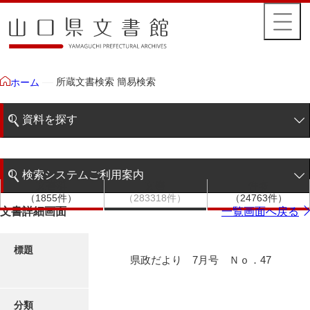
所蔵文書検索 簡易検索
ホーム
資料を探す
簡易検索
検索システムご利用案内
文書群
文書
件名
階層検索
（1855件）
（283318件）
（24763件）
検索システムの利用について
文書詳細画面
一覧画面へ戻る
詳細検索
更新履歴
標題
県政だより 7月号 Ｎｏ．47
絵図・地図
分類