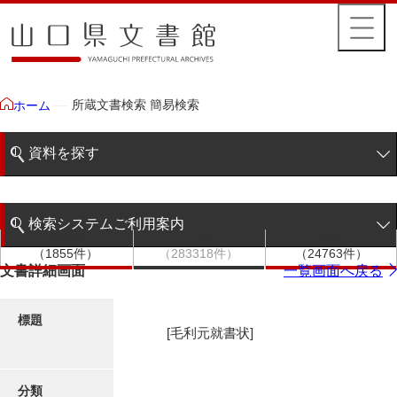
所蔵文書検索 簡易検索
ホーム
資料を探す
簡易検索
検索システムご利用案内
文書群
文書
件名
階層検索
（1855件）
（283318件）
（24763件）
検索システムの利用について
文書詳細画面
一覧画面へ戻る
詳細検索
更新履歴
標題
[毛利元就書状]
絵図・地図
分類