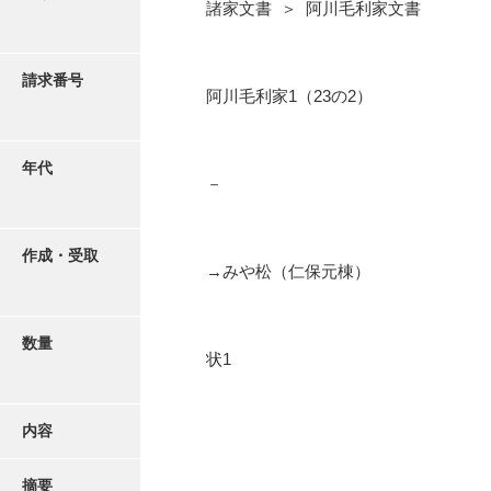
写真・絵はがき
諸家文書 ＞ 阿川毛利家文書
近代刊行写真帳類
請求番号
阿川毛利家1（23の2）
ポスター・リーフレット
年代
－
高画質画像ダウンロード
作成・受取
→みや松（仁保元棟）
数量
状1
内容
摘要