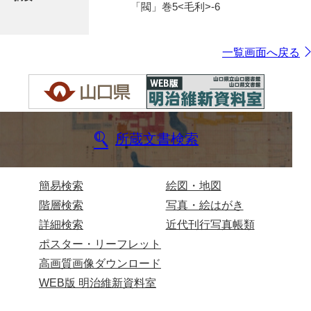
「閥」巻5<毛利>-6
一覧画面へ戻る
所蔵文書検索
簡易検索
絵図・地図
階層検索
写真・絵はがき
詳細検索
近代刊行写真帳類
ポスター・リーフレット
高画質画像ダウンロード
WEB版 明治維新資料室