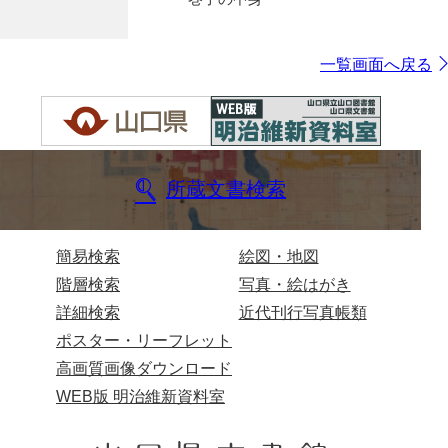
一覧画面へ戻る
所蔵文書検索
簡易検索
絵図・地図
階層検索
写真・絵はがき
詳細検索
近代刊行写真帳類
ポスター・リーフレット
高画質画像ダウンロード
WEB版 明治維新資料室