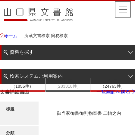
所蔵文書検索 簡易検索
ホーム
資料を探す
簡易検索
検索システムご利用案内
文書群
文書
件名
階層検索
（1855件）
（283318件）
（24763件）
検索システムの利用について
文書詳細画面
一覧画面へ戻る
詳細検索
更新履歴
標題
御当家御書御判物奉書 二軸之内
絵図・地図
分類