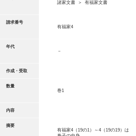
写真・絵はがき
諸家文書 ＞ 有福家文書
近代刊行写真帳類
請求番号
有福家4
ポスター・リーフレット
年代
－
高画質画像ダウンロード
作成・受取
数量
巻1
内容
摘要
有福家4（19の1）～4（19の19）は
巻子の中身