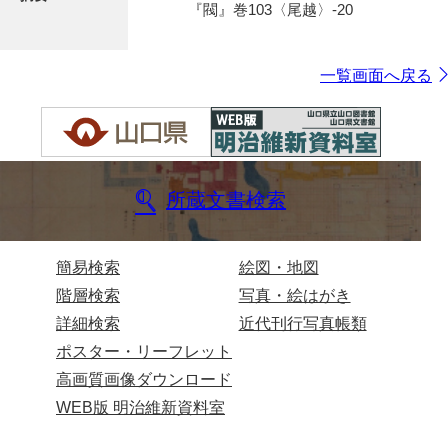
『閥』巻103〈尾越〉-20
一覧画面へ戻る
所蔵文書検索
簡易検索
絵図・地図
階層検索
写真・絵はがき
詳細検索
近代刊行写真帳類
ポスター・リーフレット
高画質画像ダウンロード
WEB版 明治維新資料室