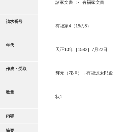
写真・絵はがき
諸家文書 ＞ 有福家文書
近代刊行写真帳類
請求番号
有福家4（19の5）
ポスター・リーフレット
年代
天正10年［1582］7月22日
高画質画像ダウンロード
作成・受取
輝元（花押）→有福源太郎殿
数量
状1
内容
摘要