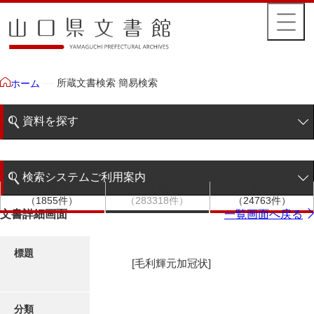
所蔵文書検索 簡易検索
ホーム
資料を探す
簡易検索
検索システムご利用案内
文書群
文書
件名
階層検索
（1855件）
（283318件）
（24763件）
検索システムの利用について
文書詳細画面
一覧画面へ戻る
詳細検索
更新履歴
標題
[毛利輝元加冠状]
絵図・地図
分類