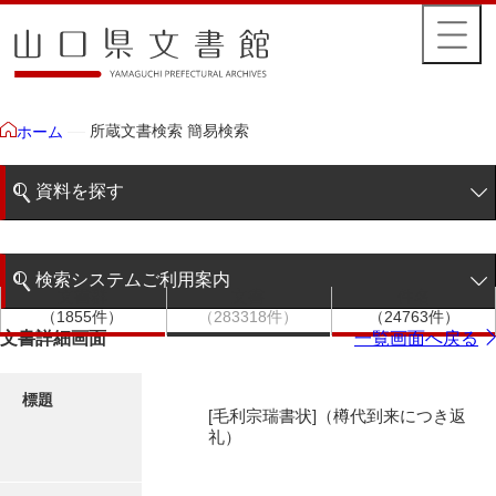
所蔵文書検索 簡易検索
ホーム
資料を探す
簡易検索
検索システムご利用案内
文書群
文書
件名
階層検索
（1855件）
（283318件）
（24763件）
検索システムの利用について
文書詳細画面
一覧画面へ戻る
詳細検索
更新履歴
標題
[毛利宗瑞書状]（樽代到来につき返
絵図・地図
礼）