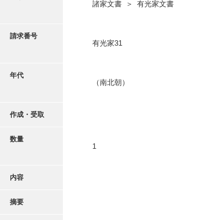
写真・絵はがき
諸家文書 ＞ 有光家文書
近代刊行写真帳類
請求番号
有光家31
ポスター・リーフレット
年代
（南北朝）
高画質画像ダウンロード
作成・受取
数量
1
内容
摘要