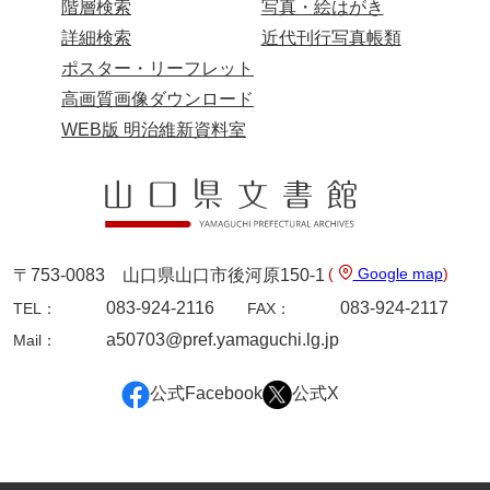
階層検索
写真・絵はがき
詳細検索
近代刊行写真帳類
ポスター・リーフレット
高画質画像ダウンロード
WEB版 明治維新資料室
(
Google map
)
〒753-0083 山口県山口市後河原150-1
083-924-2116
083-924-2117
TEL：
FAX：
a50703@pref.yamaguchi.lg.jp
Mail：
公式Facebook
公式X