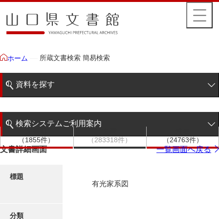
所蔵文書検索 簡易検索
ホーム
資料を探す
簡易検索
検索システムご利用案内
文書群
文書
件名
階層検索
（1855件）
（283318件）
（24763件）
検索システムの利用について
文書詳細画面
一覧画面へ戻る
詳細検索
更新履歴
標題
有光家系図
絵図・地図
分類