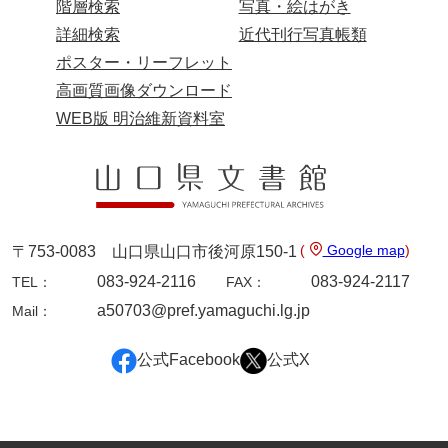
階層検索
写真・絵はがき
詳細検索
近代刊行写真帳類
ポスター・リーフレット
高画質画像ダウンロード
WEB版 明治維新資料室
(
Google map
)
〒753-0083 山口県山口市後河原150-1
083-924-2116
083-924-2117
TEL：
FAX：
a50703@pref.yamaguchi.lg.jp
Mail：
公式Facebook
公式X