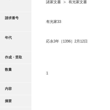
写真・絵はがき
諸家文書 ＞ 有光家文書
近代刊行写真帳類
請求番号
有光家33
ポスター・リーフレット
年代
応永3年［1396］2月12日
高画質画像ダウンロード
作成・受取
数量
1
内容
摘要