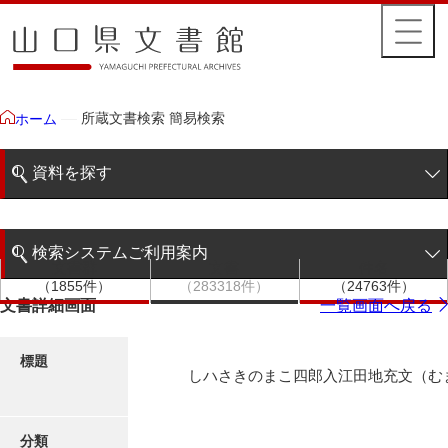
所蔵文書検索 簡易検索
ホーム
資料を探す
簡易検索
検索システムご利用案内
文書群
文書
件名
階層検索
（1855件）
（283318件）
（24763件）
検索システムの利用について
文書詳細画面
一覧画面へ戻る
詳細検索
更新履歴
標題
しハさきのまこ四郎入江田地充文（む
絵図・地図
分類