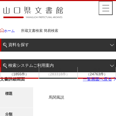
所蔵文書検索 簡易検索
ホーム
資料を探す
簡易検索
検索システムご利用案内
文書群
文書
件名
階層検索
（1855件）
（283318件）
（24763件）
検索システムの利用について
文書詳細画面
一覧画面へ戻る
詳細検索
更新履歴
標題
馬関風説
絵図・地図
分類