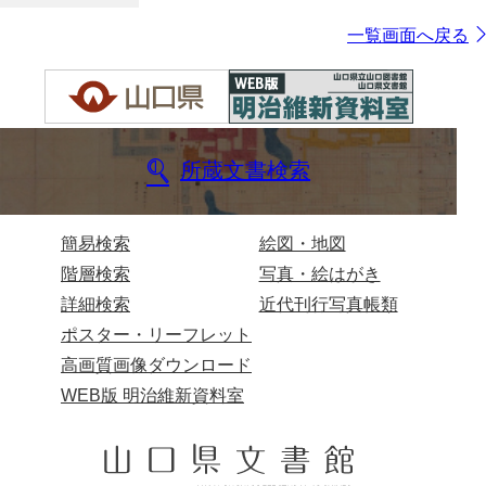
一覧画面へ戻る
所蔵文書検索
簡易検索
絵図・地図
階層検索
写真・絵はがき
詳細検索
近代刊行写真帳類
ポスター・リーフレット
高画質画像ダウンロード
WEB版 明治維新資料室