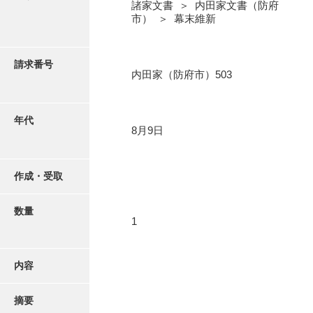
写真・絵はがき
諸家文書 ＞ 内田家文書（防府
市） ＞ 幕末維新
近代刊行写真帳類
請求番号
内田家（防府市）503
ポスター・リーフレット
年代
8月9日
高画質画像ダウンロード
作成・受取
数量
1
内容
摘要