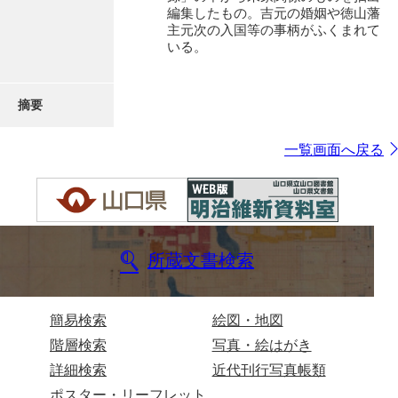
編集したもの。吉元の婚姻や徳山藩
主元次の入国等の事柄がふくまれて
いる。
摘要
一覧画面へ戻る
所蔵文書検索
簡易検索
絵図・地図
階層検索
写真・絵はがき
詳細検索
近代刊行写真帳類
ポスター・リーフレット