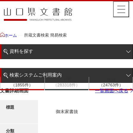
所蔵文書検索 簡易検索
ホーム
資料を探す
簡易検索
検索システムご利用案内
文書群
文書
件名
階層検索
（1855件）
（283318件）
（24763件）
検索システムの利用について
文書詳細画面
一覧画面へ戻る
詳細検索
更新履歴
標題
御末家書抜
絵図・地図
分類