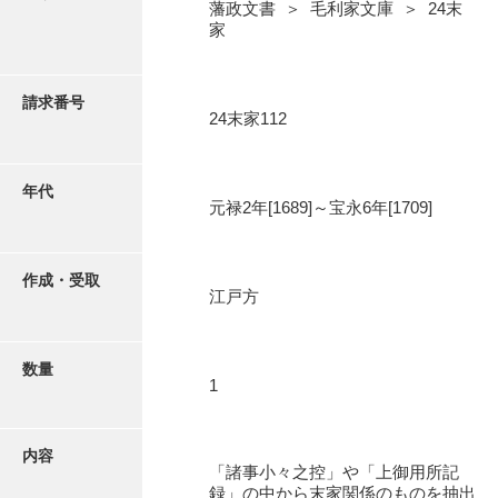
写真・絵はがき
藩政文書 ＞ 毛利家文庫 ＞ 24末
家
近代刊行写真帳類
請求番号
24末家112
ポスター・リーフレット
年代
元禄2年[1689]～宝永6年[1709]
高画質画像ダウンロード
作成・受取
江戸方
数量
1
内容
「諸事小々之控」や「上御用所記
録」の中から末家関係のものを抽出