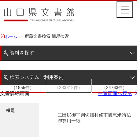
所蔵文書検索 簡易検索
ホーム
資料を探す
簡易検索
検索システムご利用案内
文書群
文書
件名
階層検索
（1855件）
（283318件）
（24763件）
検索システムの利用について
文書詳細画面
一覧画面へ戻る
詳細検索
更新履歴
標題
三田尻御宰判切畑村修甫御恵米請払
絵図・地図
御算用一紙