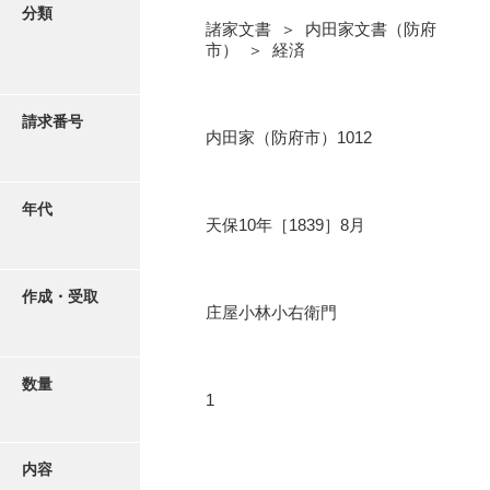
写真・絵はがき
分類
諸家文書 ＞ 内田家文書（防府
市） ＞ 経済
近代刊行写真帳類
請求番号
内田家（防府市）1012
ポスター・リーフレット
高画質画像ダウンロード
年代
天保10年［1839］8月
作成・受取
庄屋小林小右衛門
数量
1
内容