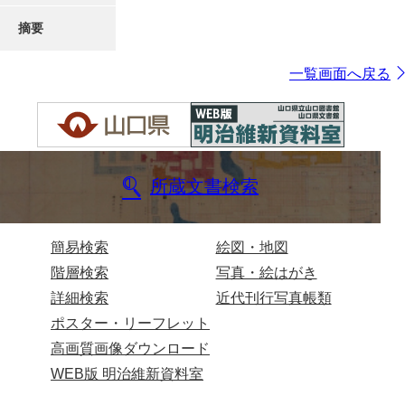
摘要
一覧画面へ戻る
所蔵文書検索
簡易検索
絵図・地図
階層検索
写真・絵はがき
詳細検索
近代刊行写真帳類
ポスター・リーフレット
高画質画像ダウンロード
WEB版 明治維新資料室