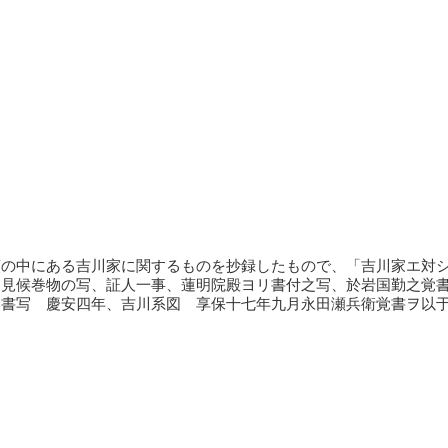
類の中にある吉川家に関するものを抄録したもので、「吉川家エ対
相見候巻物の写、証人一事、蓮明院殿ヨリ書付之写、於岩国勤之覚
奉書写 慶安四年、吉川系図 享保十七年九月永田瀬兵衛覚書ヲ以