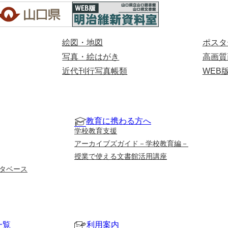
絵図・地図
ポスタ
写真・絵はがき
高画質
近代刊行写真帳類
WEB
教育に携わる方へ
学校教育支援
アーカイブズガイド－学校教育編－
授業で使える文書館活用講座
タベース
一覧
利用案内