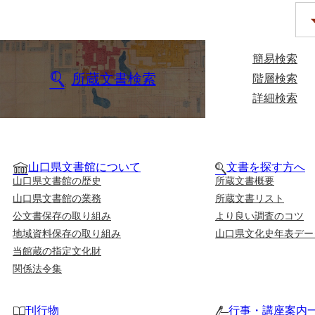
簡易検索
所蔵文書検索
階層検索
詳細検索
山口県文書館について
文書を探す方へ
山口県文書館の歴史
所蔵文書概要
山口県文書館の業務
所蔵文書リスト
公文書保存の取り組み
より良い調査のコツ
地域資料保存の取り組み
山口県文化史年表デー
当館蔵の指定文化財
関係法令集
刊行物
行事・講座案内