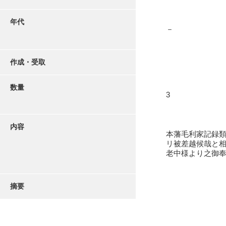
年代
－
作成・受取
数量
3
内容
本藩毛利家記録
リ被差越候哉と
老中様より之御
摘要