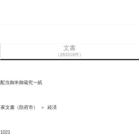
文書
（283318件）
甫配当御米御蔵究一紙
田家文書（防府市） ＞ 経済
021