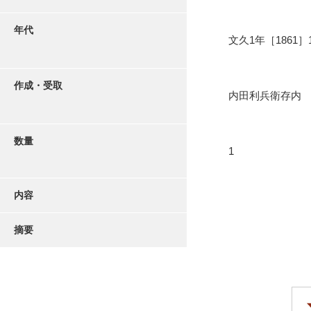
年代
文久1年［1861］
作成・受取
内田利兵衛存内
数量
1
内容
摘要