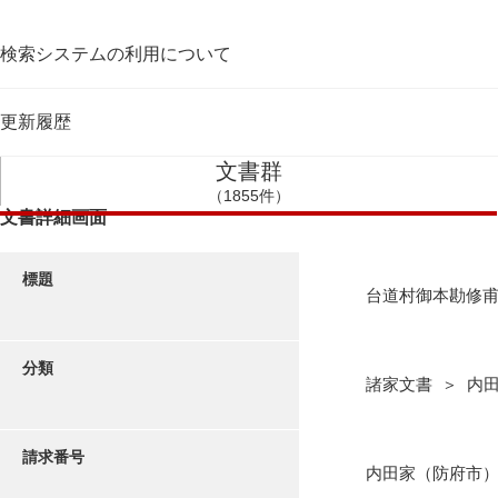
検索システムの利用について
更新履歴
文書群
（1855件）
文書詳細画面
標題
台道村御本勘修
分類
諸家文書 ＞ 内
請求番号
内田家（防府市）1