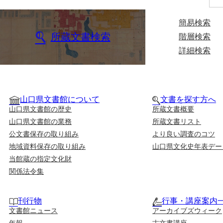
簡易検索
所蔵文書検索
階層検索
詳細検索
山口県文書館について
文書を探す方へ
山口県文書館の歴史
所蔵文書概要
山口県文書館の業務
所蔵文書リスト
公文書保存の取り組み
より良い調査のコツ
地域資料保存の取り組み
山口県文化史年表デー
当館蔵の指定文化財
関係法令集
刊行物
行事・講座案内
文書館ニュース
アーカイブズウィーク