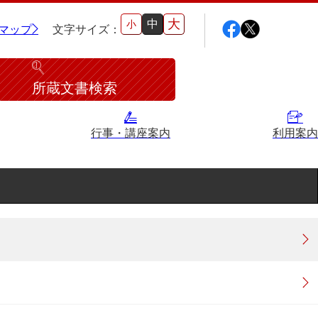
大
中
小
マップ
文字サイズ：
所蔵文書検索
行事・講座案内
利用案内