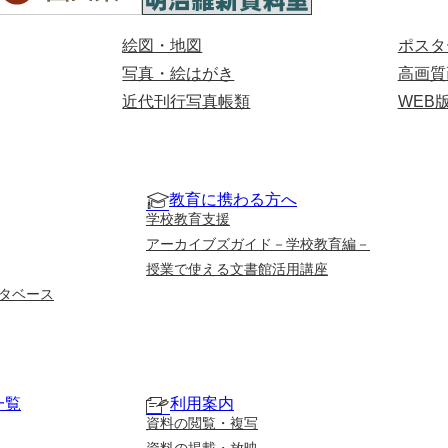
絵図・地図
ポスタ
写真・絵はがき
高画質
近代刊行写真帳類
WEB
教育に携わる方へ
学校教育支援
アーカイブズガイド－学校教育編－
授業で使える文書館活用講座
タベース
一覧
利用案内
資料の閲覧・複写