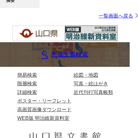
摘要
一覧画面へ戻る
所蔵文書検索
簡易検索
絵図・地図
階層検索
写真・絵はがき
詳細検索
近代刊行写真帳類
ポスター・リーフレット
高画質画像ダウンロード
WEB版 明治維新資料室