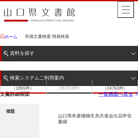
所蔵文書検索 簡易検索
ホーム
資料を探す
簡易検索
検索システムご利用案内
文書群
文書
件名
階層検索
（1855件）
（283318件）
（24763件）
検索システムの利用について
文書詳細画面
一覧画面へ戻る
詳細検索
更新履歴
標題
山口県米麦織物生糸共進会出品申告
絵図・地図
書綴