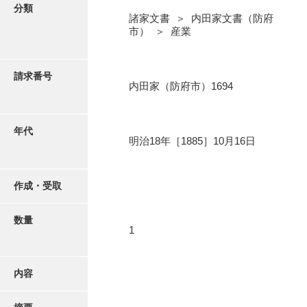
写真・絵はがき
分類
諸家文書 ＞ 内田家文書（防府
市） ＞ 産業
近代刊行写真帳類
請求番号
内田家（防府市）1694
ポスター・リーフレット
高画質画像ダウンロード
年代
明治18年［1885］10月16日
作成・受取
数量
1
内容