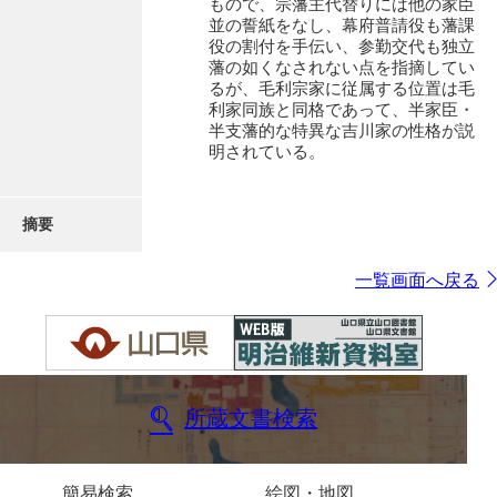
もので、宗藩主代替りには他の家臣
並の誓紙をなし、幕府普請役も藩課
役の割付を手伝い、参勤交代も独立
藩の如くなされない点を指摘してい
るが、毛利宗家に従属する位置は毛
利家同族と同格であって、半家臣・
半支藩的な特異な吉川家の性格が説
明されている。
摘要
一覧画面へ戻る
所蔵文書検索
簡易検索
絵図・地図