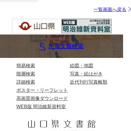
一覧画面へ戻る
所蔵文書検索
簡易検索
絵図・地図
階層検索
写真・絵はがき
詳細検索
近代刊行写真帳類
ポスター・リーフレット
高画質画像ダウンロード
WEB版 明治維新資料室