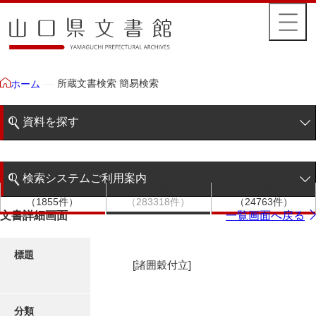
所蔵文書検索 簡易検索
ホーム
資料を探す
簡易検索
検索システムご利用案内
文書群
文書
件名
階層検索
（1855件）
（283318件）
（24763件）
検索システムの利用について
文書詳細画面
一覧画面へ戻る
詳細検索
更新履歴
標題
[諸囲穀付立]
絵図・地図
分類