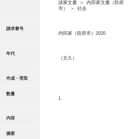
写真・絵はがき
諸家文書 ＞ 内田家文書（防府
市） ＞ 社会
近代刊行写真帳類
請求番号
内田家（防府市）2020
ポスター・リーフレット
年代
（文久）
高画質画像ダウンロード
作成・受取
数量
1
内容
摘要