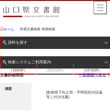
所蔵文書検索 簡易検索
ホーム
資料を探す
簡易検索
検索システムご利用案内
文書群
文書
件名
階層検索
（1855件）
（283318件）
（24763件）
検索システムの利用について
文書詳細画面
一覧画面へ戻る
詳細検索
更新履歴
標題
[勅使様下向止宿・手明現役付詮議
絵図・地図
等ニ付沙汰書]