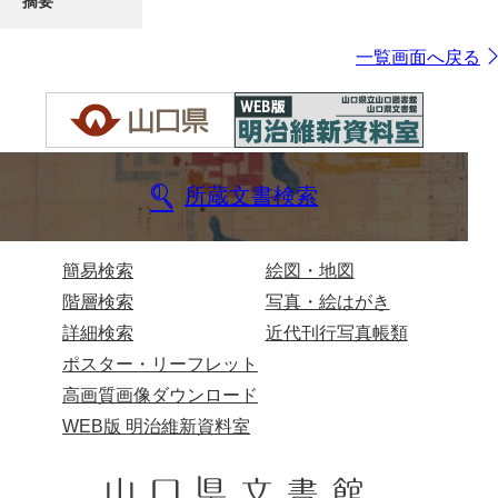
摘要
一覧画面へ戻る
所蔵文書検索
簡易検索
絵図・地図
階層検索
写真・絵はがき
詳細検索
近代刊行写真帳類
ポスター・リーフレット
高画質画像ダウンロード
WEB版 明治維新資料室