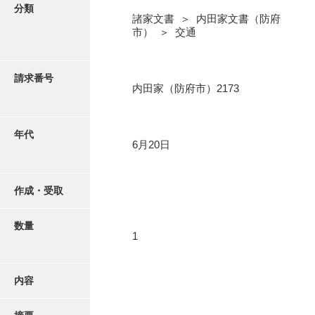
写真・絵はがき
分類
諸家文書 ＞ 内田家文書（防府
市） ＞ 交通
近代刊行写真帳類
請求番号
内田家（防府市）2173
ポスター・リーフレット
高画質画像ダウンロード
年代
6月20日
作成・受取
数量
1
内容