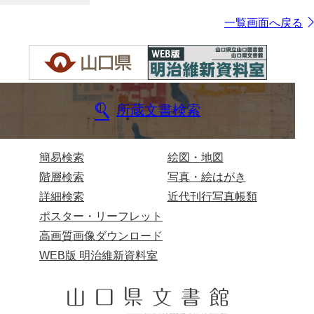
一覧画面へ戻る
所蔵文書検索
簡易検索
絵図・地図
階層検索
写真・絵はがき
詳細検索
近代刊行写真帳類
ポスター・リーフレット
高画質画像ダウンロード
WEB版 明治維新資料室