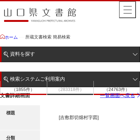
所蔵文書検索 簡易検索
ホーム
資料を探す
簡易検索
検索システムご利用案内
文書群
文書
件名
階層検索
（1855件）
（283318件）
（24763件）
検索システムの利用について
文書詳細画面
一覧画面へ戻る
詳細検索
更新履歴
標題
[吉敷郡切畑村字図]
絵図・地図
分類