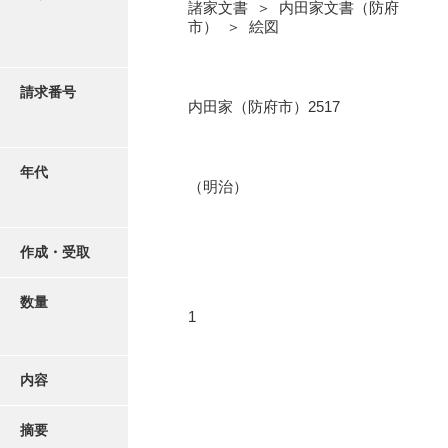
写真・絵はがき
諸家文書 ＞ 内田家文書（防府
市） ＞ 絵図
近代刊行写真帳類
請求番号
内田家（防府市）2517
ポスター・リーフレット
年代
（明治）
高画質画像ダウンロード
作成・受取
数量
1
内容
摘要