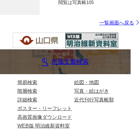
閲覧は写真帳105
一覧画面へ戻る
所蔵文書検索
簡易検索
絵図・地図
階層検索
写真・絵はがき
詳細検索
近代刊行写真帳類
ポスター・リーフレット
高画質画像ダウンロード
WEB版 明治維新資料室