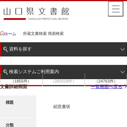
所蔵文書検索 簡易検索
ホーム
資料を探す
簡易検索
検索システムご利用案内
文書群
文書
件名
階層検索
（1855件）
（283318件）
（24763件）
検索システムの利用について
文書詳細画面
一覧画面へ戻る
詳細検索
更新履歴
標題
紹意書状
絵図・地図
分類