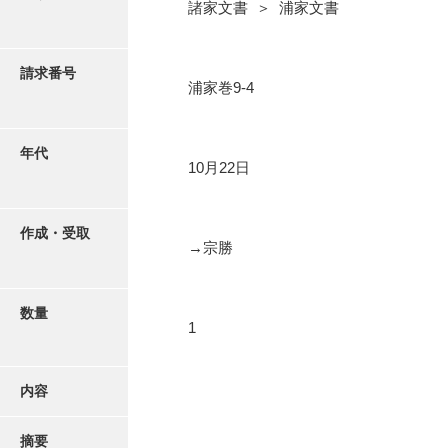
写真・絵はがき
諸家文書 ＞ 浦家文書
近代刊行写真帳類
請求番号
浦家巻9-4
ポスター・リーフレット
年代
10月22日
高画質画像ダウンロード
作成・受取
→宗勝
数量
1
内容
摘要