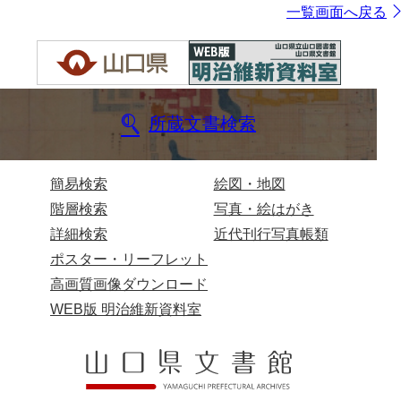
一覧画面へ戻る
所蔵文書検索
簡易検索
絵図・地図
階層検索
写真・絵はがき
詳細検索
近代刊行写真帳類
ポスター・リーフレット
高画質画像ダウンロード
WEB版 明治維新資料室