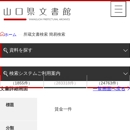
所蔵文書検索 簡易検索
ホーム
資料を探す
簡易検索
検索システムご利用案内
文書群
文書
件名
階層検索
（1855件）
（283318件）
（24763件）
検索システムの利用について
文書詳細画面
一覧画面へ戻る
詳細検索
更新履歴
標題
賃金一件
絵図・地図
分類