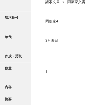
写真・絵はがき
諸家文書 ＞ 岡藤家文書
近代刊行写真帳類
請求番号
岡藤家4
ポスター・リーフレット
年代
3月晦日
高画質画像ダウンロード
作成・受取
数量
1
内容
摘要