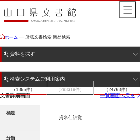
所蔵文書検索 簡易検索
ホーム
資料を探す
簡易検索
検索システムご利用案内
文書群
文書
件名
階層検索
（1855件）
（283318件）
（24763件）
検索システムの利用について
文書詳細画面
一覧画面へ戻る
詳細検索
更新履歴
標題
貸米仕詰覚
絵図・地図
分類