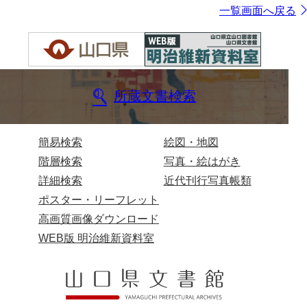
一覧画面へ戻る
所蔵文書検索
簡易検索
絵図・地図
階層検索
写真・絵はがき
詳細検索
近代刊行写真帳類
ポスター・リーフレット
高画質画像ダウンロード
WEB版 明治維新資料室