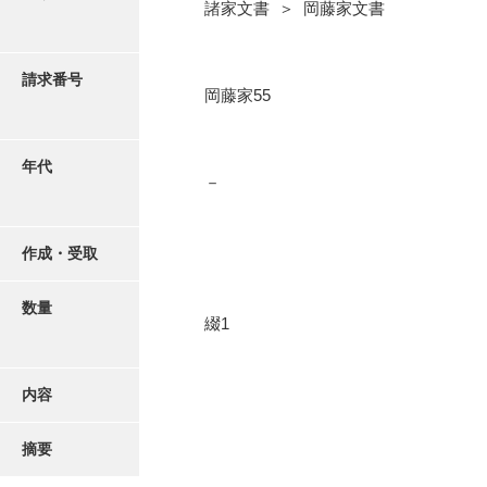
写真・絵はがき
諸家文書 ＞ 岡藤家文書
近代刊行写真帳類
請求番号
岡藤家55
ポスター・リーフレット
年代
－
高画質画像ダウンロード
作成・受取
数量
綴1
内容
摘要