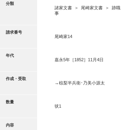
写真・絵はがき
分類
諸家文書 ＞ 尾崎家文書 ＞ 跡職
事
近代刊行写真帳類
請求番号
尾崎家14
ポスター・リーフレット
高画質画像ダウンロード
年代
嘉永5年［1852］11月4日
作成・受取
→椋梨半兵衛･乃美小源太
数量
状1
内容