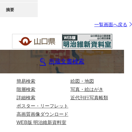
摘要
一覧画面へ戻る
所蔵文書検索
簡易検索
絵図・地図
階層検索
写真・絵はがき
詳細検索
近代刊行写真帳類
ポスター・リーフレット
高画質画像ダウンロード
WEB版 明治維新資料室