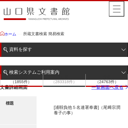
所蔵文書検索 簡易検索
ホーム
資料を探す
簡易検索
検索システムご利用案内
文書群
文書
件名
階層検索
（1855件）
（283318件）
（24763件）
検索システムの利用について
文書詳細画面
一覧画面へ戻る
詳細検索
更新履歴
標題
[浦靱負他５名連署奉書]（尾﨑宗潤
絵図・地図
養子の事）