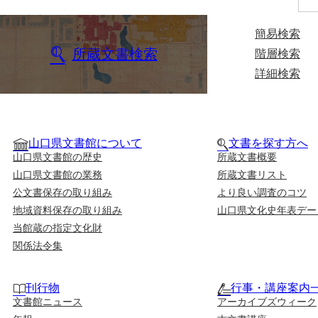
簡易検索
所蔵文書検索
階層検索
詳細検索
山口県文書館について
文書を探す方へ
山口県文書館の歴史
所蔵文書概要
山口県文書館の業務
所蔵文書リスト
公文書保存の取り組み
より良い調査のコツ
地域資料保存の取り組み
山口県文化史年表デー
当館蔵の指定文化財
関係法令集
刊行物
行事・講座案内
文書館ニュース
アーカイブズウィーク