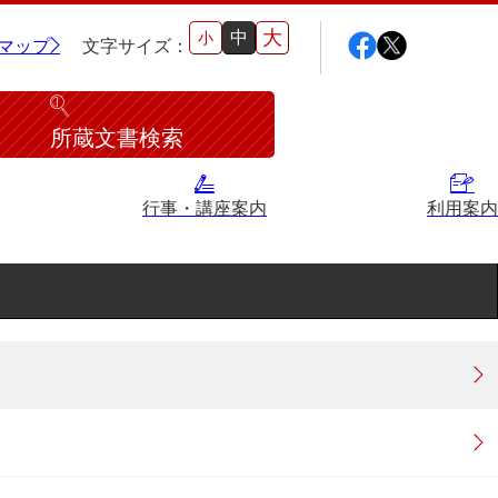
大
中
小
マップ
文字サイズ：
所蔵文書検索
行事・講座案内
利用案内