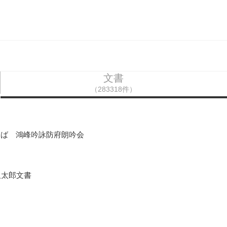
文書
（283318件）
とば 鴻峰吟詠防府朗吟会
沢太郎文書