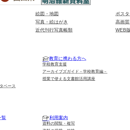
絵図・地図
ポスタ
写真・絵はがき
高画質
近代刊行写真帳類
WEB
教育に携わる方へ
学校教育支援
アーカイブズガイド－学校教育編－
授業で使える文書館活用講座
タベース
一覧
利用案内
資料の閲覧・複写