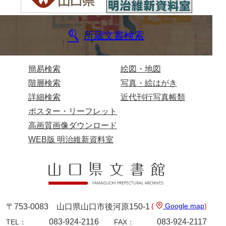
所蔵文書検索
簡易検索
絵図・地図
階層検索
写真・絵はがき
詳細検索
近代刊行写真帳類
ポスター・リーフレット
高画質画像ダウンロード
WEB版 明治維新資料室
(
Google map
)
〒753-0083 山口県山口市後河原150-1
083-924-2116
083-924-2117
TEL：
FAX：