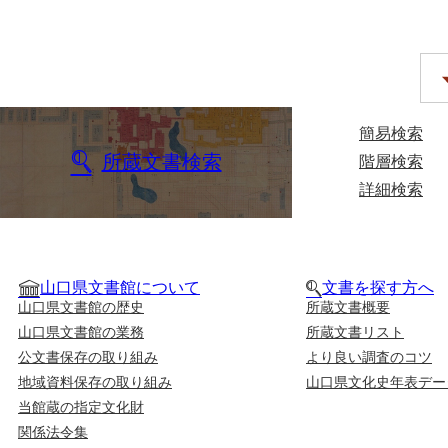
簡易検索
所蔵文書検索
階層検索
詳細検索
山口県文書館について
文書を探す方へ
山口県文書館の歴史
所蔵文書概要
山口県文書館の業務
所蔵文書リスト
公文書保存の取り組み
より良い調査のコツ
地域資料保存の取り組み
山口県文化史年表デー
当館蔵の指定文化財
関係法令集