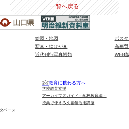
一覧へ戻る
絵図・地図
ポスタ
写真・絵はがき
高画質
近代刊行写真帳類
WEB
教育に携わる方へ
学校教育支援
アーカイブズガイド－学校教育編－
授業で使える文書館活用講座
タベース