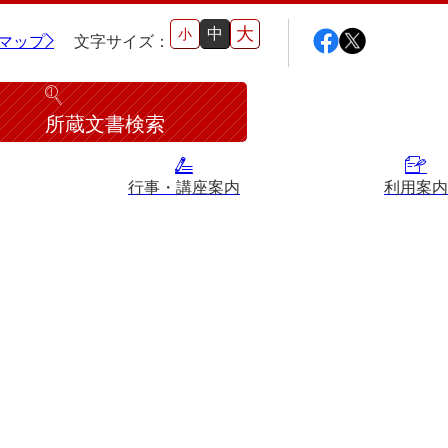
大
中
小
マップ
文字サイズ：
所蔵文書検索
行事・講座案内
利用案内