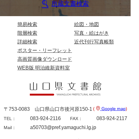
所蔵文書検索
簡易検索
絵図・地図
階層検索
写真・絵はがき
詳細検索
近代刊行写真帳類
ポスター・リーフレット
高画質画像ダウンロード
WEB版 明治維新資料室
(
Google map
)
〒753-0083 山口県山口市後河原150-1
083-924-2116
083-924-2117
TEL：
FAX：
a50703@pref.yamaguchi.lg.jp
Mail：