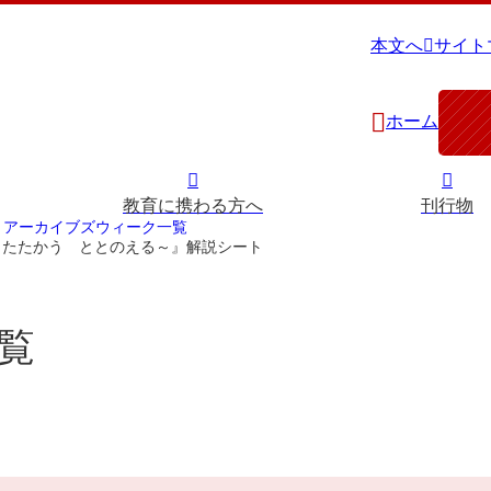
本文へ
サイト
ホーム
教育に携わる方へ
刊行物
アーカイブズウィーク一覧
 たたかう ととのえる～』解説シート
覧