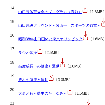
14
山口県体育大会のプログラム（戦前）
〔1.8MB
15
山口県設グラウンド～関西一！スポーツの殿堂～
16
昭和38年山口国体と東京オリンピック
〔1.6MB
17
ラジオ体操
〔2.5MB〕
18
高度成長下の健康と運動
〔2.0MB〕
19
農村の健康と運動
〔3.0MB〕
20
大名と狩～藩主のたしなみ～
〔1.5MB〕
21