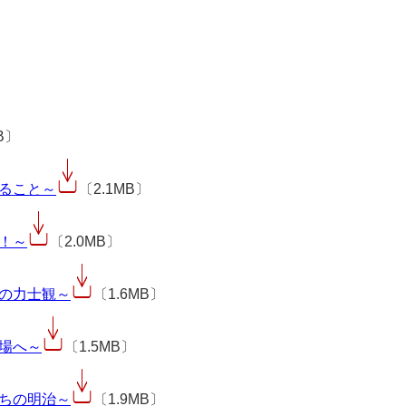
B〕
ること～
〔2.1MB〕
！～
〔2.0MB〕
の力士観～
〔1.6MB〕
場へ～
〔1.5MB〕
ちの明治～
〔1.9MB〕