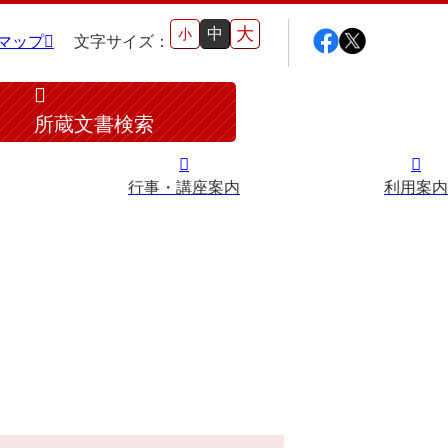
大
中
小
マップ
文字サイズ：
所蔵文書検索
行事・講座案内
利用案内