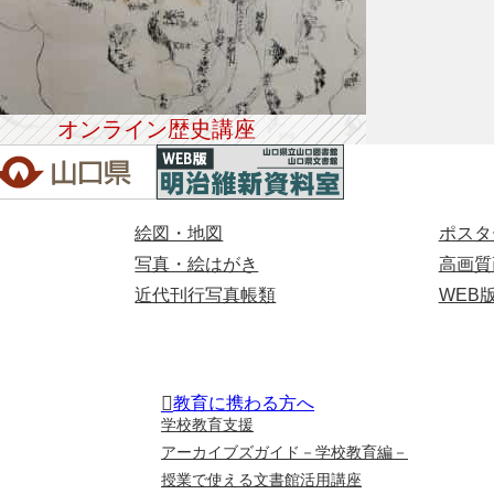
オンライン歴史講座
絵図・地図
ポスタ
写真・絵はがき
高画質
近代刊行写真帳類
WEB
教育に携わる方へ
学校教育支援
アーカイブズガイド－学校教育編－
授業で使える文書館活用講座