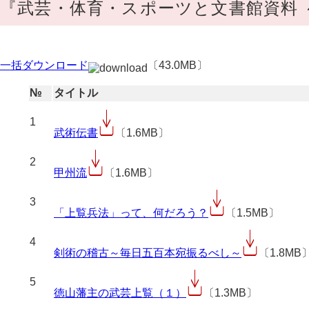
『武芸・体育・スポーツと文書館資料
一括ダウンロード
〔43.0MB〕
№
タイトル
1
武術伝書
〔1.6MB〕
2
甲州流
〔1.6MB〕
3
「上覧兵法」って、何だろう？
〔1.5MB〕
4
剣術の稽古～毎日五百本宛振るべし～
〔1.8MB
5
徳山藩主の武芸上覧（１）
〔1.3MB〕