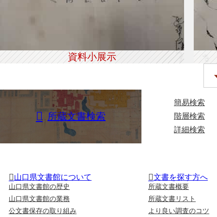
資料小展示
簡易検索
所蔵文書検索
階層検索
詳細検索
山口県文書館について
文書を探す方へ
山口県文書館の歴史
所蔵文書概要
山口県文書館の業務
所蔵文書リスト
公文書保存の取り組み
より良い調査のコツ