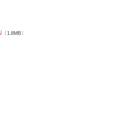
〕
〔1.8MB〕
〕