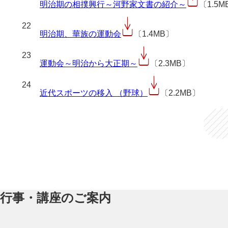
明治期の相撲興行～河野家文書の紹介～
〔1.5M
22
明治期、華族の運動会
〔1.4MB〕
23
運動会～明治から大正期～
〔2.3MB〕
24
近代スポーツの移入 （野球）
〔2.2MB〕
行事・講座のご案内