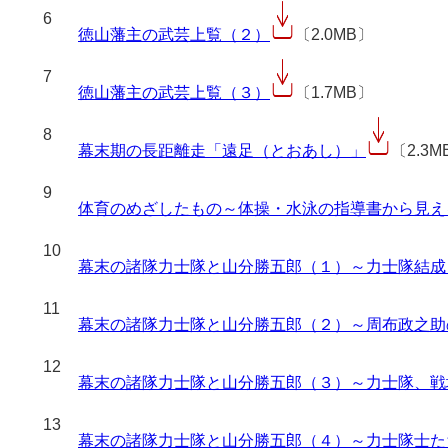
6
徳山藩主の武芸上覧（２）
〔2.0MB〕
7
徳山藩主の武芸上覧（３）
〔1.7MB〕
8
幕末期の長距離走「遠足（とおあし）」
〔2.3M
9
体育のめざしたもの～体操・水泳の指導書から見え
10
幕末の諸隊力士隊と山分勝五郎（１）～力士隊結成
11
幕末の諸隊力士隊と山分勝五郎（２）～周布政之助
12
幕末の諸隊力士隊と山分勝五郎（３）～力士隊、戦
13
幕末の諸隊力士隊と山分勝五郎（４）～力士隊士た