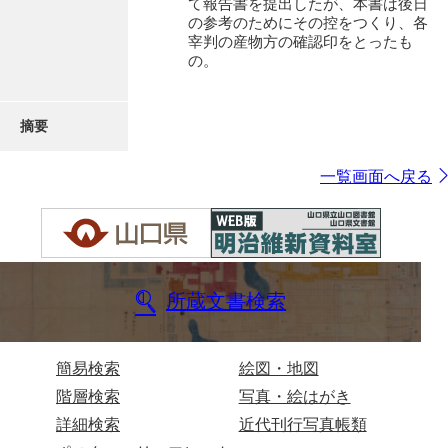
て報告書を提出したが、本書は後日
の参考のためにその控をつくり、各
宰判の産物方の確認印をとったも
の。
摘要
一覧画面へ戻る
所蔵文書検索
簡易検索
絵図・地図
階層検索
写真・絵はがき
詳細検索
近代刊行写真帳類