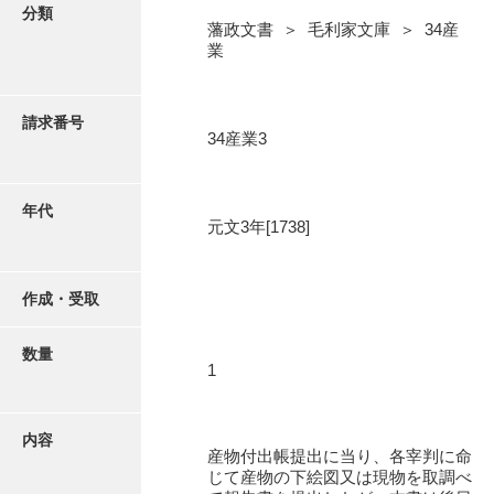
写真・絵はがき
分類
藩政文書 ＞ 毛利家文庫 ＞ 34産
業
近代刊行写真帳類
請求番号
34産業3
ポスター・リーフレット
高画質画像ダウンロード
年代
元文3年[1738]
作成・受取
数量
1
内容
産物付出帳提出に当り、各宰判に命
じて産物の下絵図又は現物を取調べ