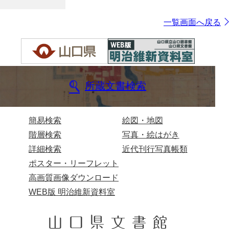
一覧画面へ戻る
所蔵文書検索
簡易検索
絵図・地図
階層検索
写真・絵はがき
詳細検索
近代刊行写真帳類
ポスター・リーフレット
高画質画像ダウンロード
WEB版 明治維新資料室