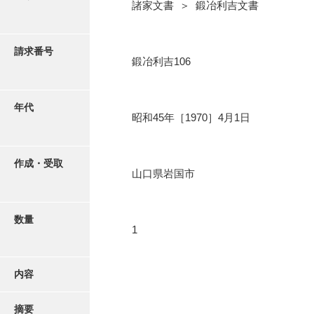
写真・絵はがき
諸家文書 ＞ 鍛冶利吉文書
近代刊行写真帳類
請求番号
鍛冶利吉106
ポスター・リーフレット
年代
昭和45年［1970］4月1日
高画質画像ダウンロード
作成・受取
山口県岩国市
数量
1
内容
摘要