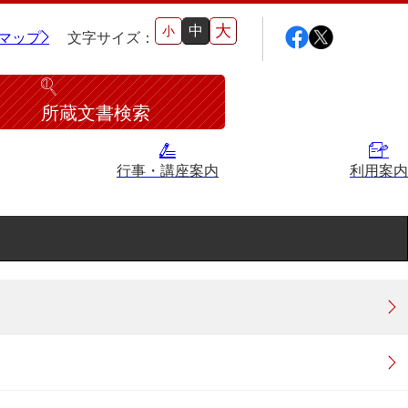
大
中
小
マップ
文字サイズ：
所蔵文書検索
行事・講座案内
利用案内