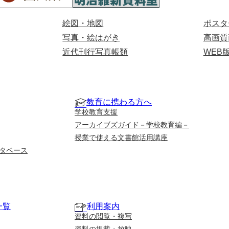
絵図・地図
ポスタ
写真・絵はがき
高画質
近代刊行写真帳類
WEB
教育に携わる方へ
学校教育支援
アーカイブズガイド－学校教育編－
授業で使える文書館活用講座
タベース
一覧
利用案内
資料の閲覧・複写