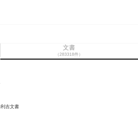
文書
（283318件）
県
冶利吉文書