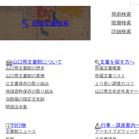
簡易検索
所蔵文書検索
階層検索
詳細検索
山口県文書館について
文書を探す方へ
山口県文書館の歴史
所蔵文書概要
山口県文書館の業務
所蔵文書リスト
公文書保存の取り組み
より良い調査のコツ
地域資料保存の取り組み
山口県文化史年表デー
当館蔵の指定文化財
関係法令集
刊行物
行事・講座案内
文書館ニュース
アーカイブズウィーク