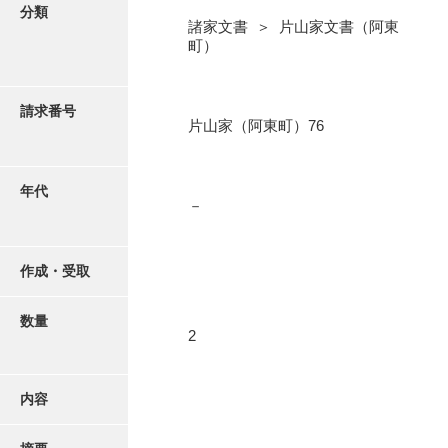
写真・絵はがき
分類
諸家文書 ＞ 片山家文書（阿東
町）
近代刊行写真帳類
請求番号
片山家（阿東町）76
ポスター・リーフレット
高画質画像ダウンロード
年代
－
作成・受取
数量
2
内容