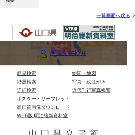
摘要
一覧画面へ戻る
所蔵文書検索
簡易検索
絵図・地図
階層検索
写真・絵はがき
詳細検索
近代刊行写真帳類
ポスター・リーフレット
高画質画像ダウンロード
WEB版 明治維新資料室