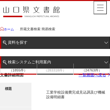
所蔵文書検索 簡易検索
ホーム
資料を探す
簡易検索
検索システムご利用案内
文書群
文書
件名
階層検索
（1855件）
（283318件）
（24763件）
検索システムの利用について
文書詳細画面
一覧画面へ戻る
詳細検索
更新履歴
標題
工業学校設備費完成見込調及び機械
絵図・地図
設備明細書