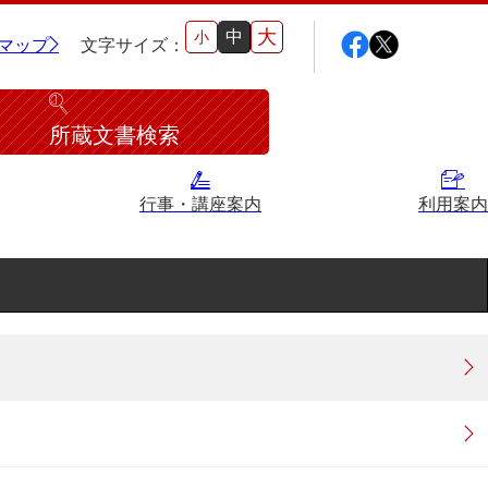
大
中
小
マップ
文字サイズ：
所蔵文書検索
行事・講座案内
利用案内