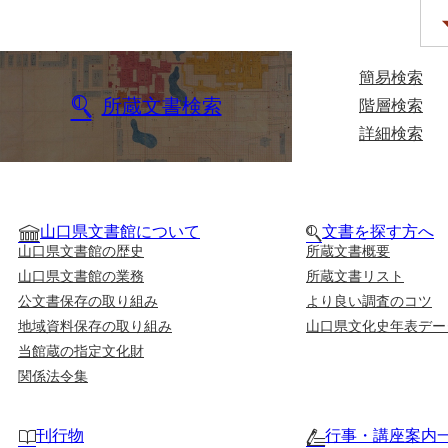
簡易検索
所蔵文書検索
階層検索
詳細検索
山口県文書館について
文書を探す方へ
山口県文書館の歴史
所蔵文書概要
山口県文書館の業務
所蔵文書リスト
公文書保存の取り組み
より良い調査のコツ
地域資料保存の取り組み
山口県文化史年表デー
当館蔵の指定文化財
関係法令集
刊行物
行事・講座案内