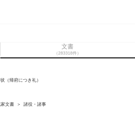
文書
（283318件）
書状（帰府につき礼）
北家文書 ＞ 諸役・諸事
）