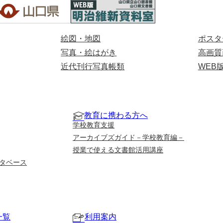
絵図・地図
ポスタ
写真・絵はがき
高画質
近代刊行写真帳類
WEB
教育に携わる方へ
学校教育支援
アーカイブズガイド－学校教育編－
授業で使える文書館活用講座
タベース
一覧
利用案内