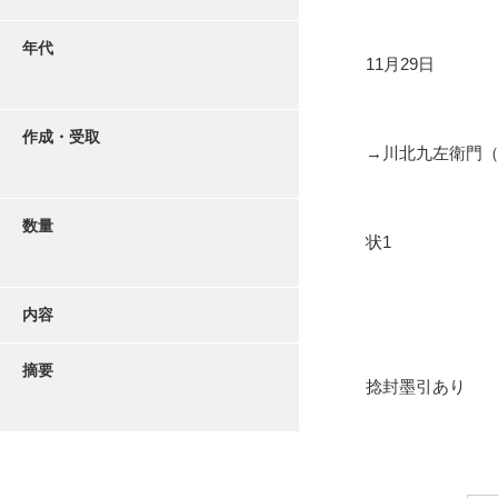
年代
11月29日
作成・受取
→川北九左衛門
数量
状1
内容
摘要
捻封墨引あり