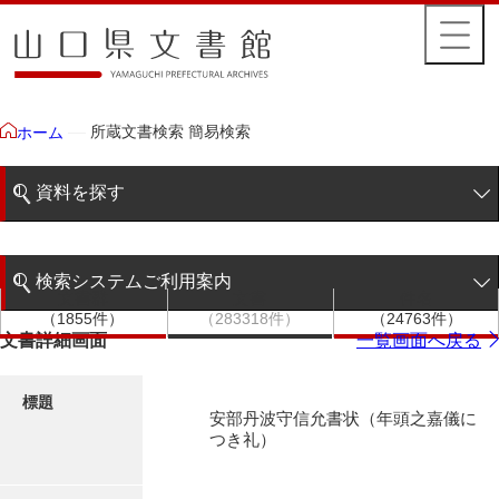
所蔵文書検索 簡易検索
ホーム
資料を探す
簡易検索
検索システムご利用案内
文書群
文書
件名
階層検索
（1855件）
（283318件）
（24763件）
検索システムの利用について
文書詳細画面
一覧画面へ戻る
詳細検索
更新履歴
標題
安部丹波守信允書状（年頭之嘉儀に
絵図・地図
つき礼）