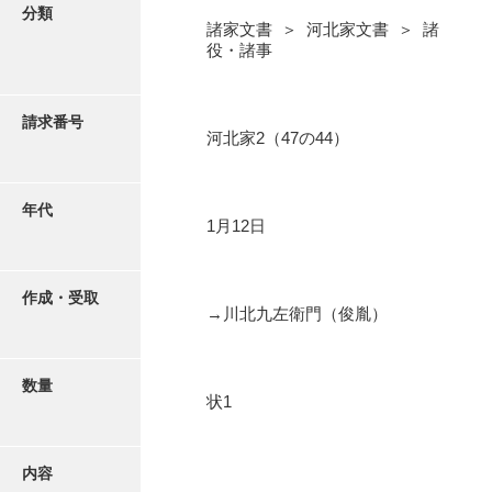
写真・絵はがき
分類
諸家文書 ＞ 河北家文書 ＞ 諸
役・諸事
近代刊行写真帳類
請求番号
河北家2（47の44）
ポスター・リーフレット
高画質画像ダウンロード
年代
1月12日
作成・受取
→川北九左衛門（俊胤）
数量
状1
内容