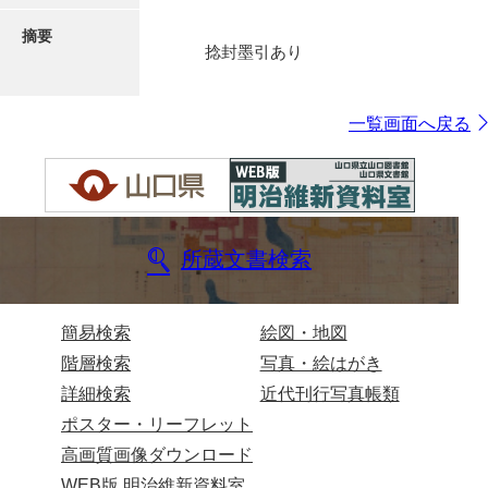
摘要
捻封墨引あり
一覧画面へ戻る
所蔵文書検索
簡易検索
絵図・地図
階層検索
写真・絵はがき
詳細検索
近代刊行写真帳類
ポスター・リーフレット
高画質画像ダウンロード
WEB版 明治維新資料室