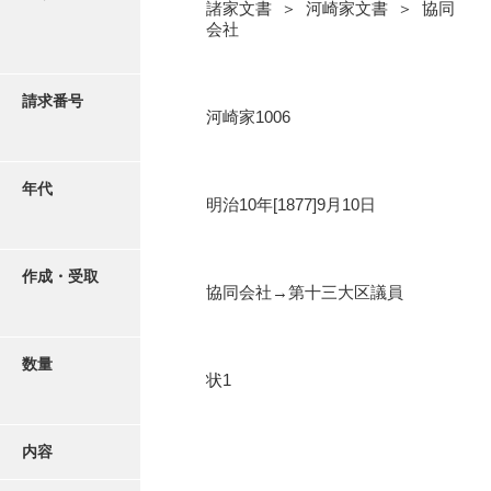
写真・絵はがき
諸家文書 ＞ 河崎家文書 ＞ 協同
会社
近代刊行写真帳類
請求番号
河崎家1006
ポスター・リーフレット
年代
明治10年[1877]9月10日
高画質画像ダウンロード
作成・受取
協同会社→第十三大区議員
数量
状1
内容