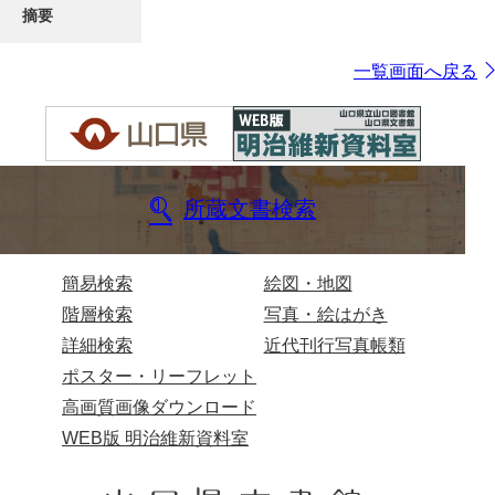
摘要
一覧画面へ戻る
所蔵文書検索
簡易検索
絵図・地図
階層検索
写真・絵はがき
詳細検索
近代刊行写真帳類
ポスター・リーフレット
高画質画像ダウンロード
WEB版 明治維新資料室