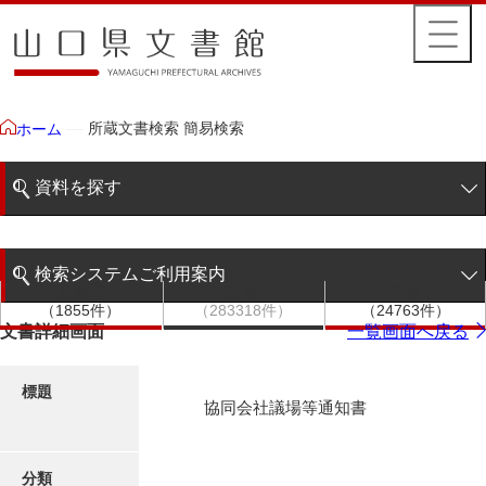
所蔵文書検索 簡易検索
ホーム
資料を探す
簡易検索
検索システムご利用案内
文書群
文書
件名
階層検索
（1855件）
（283318件）
（24763件）
検索システムの利用について
文書詳細画面
一覧画面へ戻る
詳細検索
更新履歴
標題
協同会社議場等通知書
絵図・地図
分類